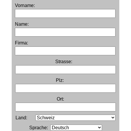
Vorname:
Name:
Firma:
Strasse:
Plz:
Ort:
Land:
Sprache: