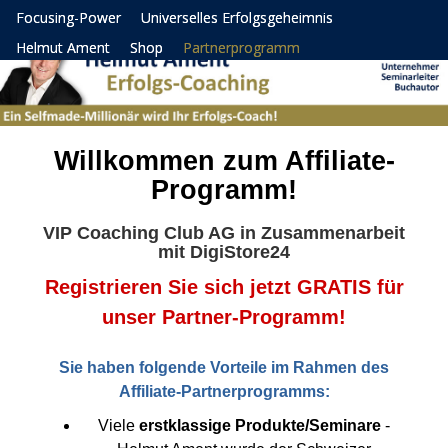
Focusing-Power
Universelles Erfolgsgeheimnis
Helmut Ament
Shop
Partnerprogramm
Willkommen zum Affiliate-
Programm!
VIP Coaching Club AG in Zusammenarbeit
mit DigiStore24
Registrieren Sie sich jetzt GRATIS für
unser Partner-Programm!
Sie haben folgende Vorteile im Rahmen des
Affiliate-Partnerprogramms:
Viele
erstklassige Produkte/Seminare
-